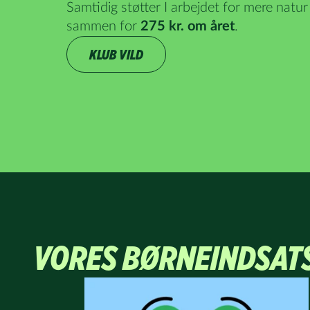
Samtidig støtter I arbejdet for mere natur i
sammen for
275 kr. om året
.
KLUB VILD
VORES BØRNEINDSAT