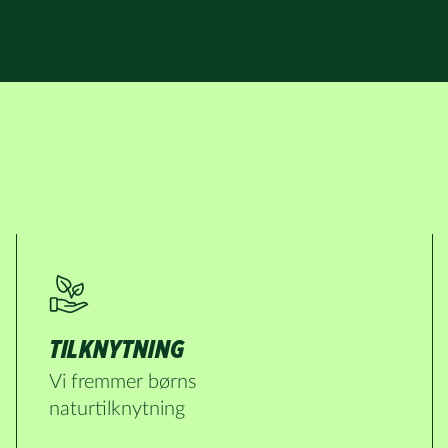
Telefon
afgrøder i din have.
Danmarks Naturfredningsforening må 
Danmarks Naturfredningsforening må gerne kontakte
Danmarks Naturfredningsforening må gerne kontakte mig med nyt om
kontakte mig med nyt om sagen samt fremtidige
med nyt om sagen samt fremtidige
sagen samt fremtidige underskriftindsamlinger 
underskriftindsamlinger og andre
underskriftindsamlinger og andre støttemuli
støttemuligheder. Jeg kan til enhver tid tilbagekalde dette samtykke
støttemuligheder. Jeg kan til enhver tid
kan til enhver tid tilbagekalde dette samty
tilbagekalde dette samtykke ved at kon
ved at kontakte persondata@dn.dk
kontakte persondata@dn.dk
persondata@dn.dk
SKRIV UNDER NU
SKRIV UNDER NU
SKRIV UNDER NU
TILKNYTNING
Vi fremmer børns
naturtilknytning