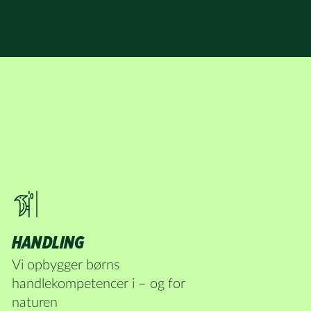
gerne
 mig
og andre
gheder. Jeg
kke ved at
takte
HANDLING
Vi opbygger børns
handlekompetencer i – og for
naturen