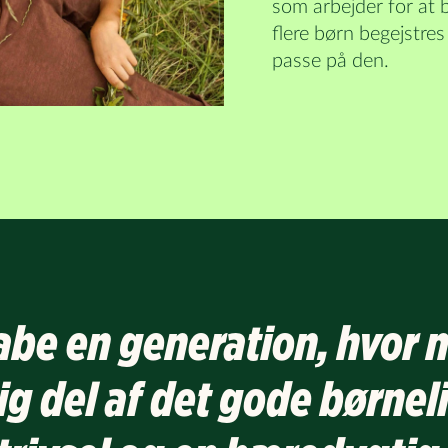
som arbejder for at 
flere børn begejstres 
passe på den.
kabe en generation, hvor 
ig del af det gode børneli