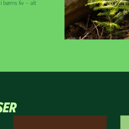
 børns liv – alt
SER