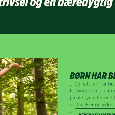
trivsel og en bæredygtig
BØRN HAR B
...Og naturen har bru
forbindelsen til nat
på at styrke børns ti
opdagelser og viden.