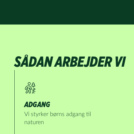
blomster og 
SÅDAN ARBEJDER VI
ADGANG
Vi styrker børns adgang til
naturen